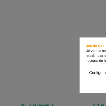
Uso de Cook
Utilizamos co
relacionada c
navegación (
Kneipp
Configura
Mostrando 1
NUESTRA FARMACIA
CONTAC