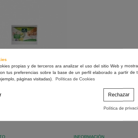
ies
okies propias y de terceros ara analizar el uso del sitio Web y mostra
on tus preferencias sobre la base de un perfil elaborado a partir de 
ejemplo, páginas visitadas).
Políticas de Cookies
 Delgaplant Infusion 40 Bolsitas
Ver Más
r
Rechazar
10,20 €
(impuestos inc.)
Política de privac
-1 de 1 artículo(s)
TO
INFORMACIÓN