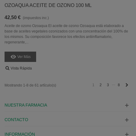
OZOAQUA ACEITE DE OZONO 100 ML
42,50 €
(impuestos inc.)
Aceite de ozono Ozoaqua El aceite de ozono Ozoaqua está elaborado a
base de aceites vegetales ozonizados con una concentración del 100% de
los mismos. Su composición favorece los efectos antiinflamatorio,
regenerante,...
Ver Más
Vista Rápida
…
Sigu
1
2
3
8
Mostrando 1-8 de 61 artículo(s)
NUESTRA FARMACIA
CONTACTO
INFORMACIÓN