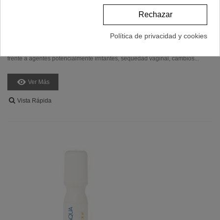
OZOAQUA CREMI GEL INTIMO DE OZONO 30 ML
Rechazar
13,95 €
(impuestos inc.)
Política de privacidad y cookies
Cremi Gel intimo de ozono de Ozoaqua El cremi-gel íntimo de ozono
Ozoaqua está especialmente indicado para proteger la zona vulvoperineal
frente a agentes potencialmente irritantes, sequedad vaginal, cambios...
Ver Más
Vista Rápida