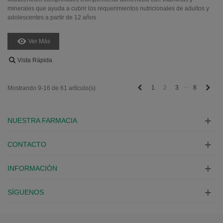
minerales que ayuda a cubrir los requerimientos nutricionales de adultos y
adolescentes a partir de 12 años
Ver Más
Vista Rápida
…
Anterior
Sigu
1
2
3
8
Mostrando 9-16 de 61 artículo(s)
NUESTRA FARMACIA
CONTACTO
INFORMACIÓN
SÍGUENOS