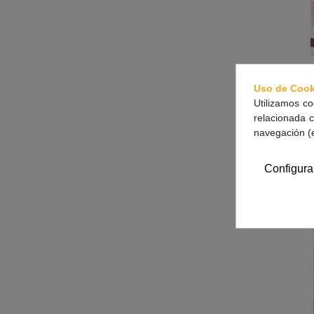
Uso de Cook
Utilizamos co
CAUDA
relacionada c
navegación (
Configura