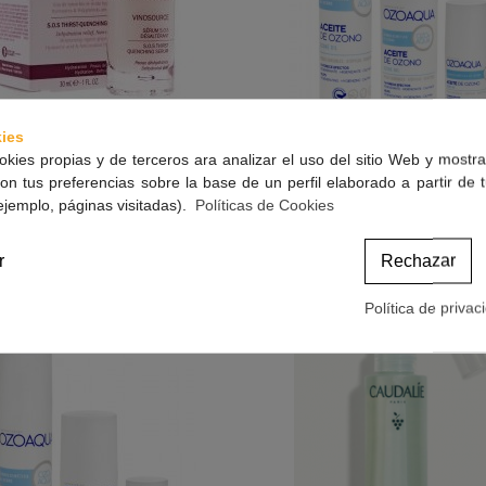
ies
okies propias y de terceros ara analizar el uso del sitio Web y mostra
LIE VINOSOURCE SERUM SOS
OZOAQUA ACEITE DE OZONO
Ver Más
Ver Más
on tus preferencias sobre la base de un perfil elaborado a partir de 
DESALTERANT
27,50 €
14,95 €
ejemplo, páginas visitadas).
Políticas de Cookies
(impuestos inc.)
(impuestos inc.)
r
Rechazar
Política de privac