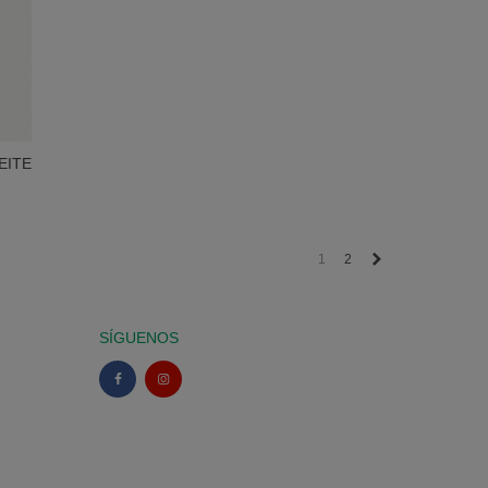
EITE
 150ML
Siguiente
1
2
SÍGUENOS