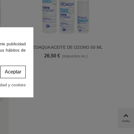
rte publicidad
 15 ML
OZOAQUA ACEITE DE OZONO 50 ML
Ver Más
tus hábitos de
26,50 €
(impuestos inc.)
Aceptar
idad y cookies
Arriba