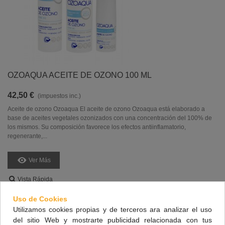
OZOAQUA ACEITE DE OZONO 100 ML
42,50 €
(impuestos inc.)
Aceite de ozono Ozoaqua El aceite de ozono Ozoaqua está elaborado a
base de aceites vegetales ozonizados con una concentración del 100% de
los mismos. Su composición favorece los efectos antiinflamatorio,
regenerante,...
Ver Más
Vista Rápida
Uso de Cookies
Utilizamos cookies propias y de terceros ara analizar el uso
del sitio Web y mostrarte publicidad relacionada con tus