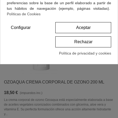
preferencias sobre la base de un perfil elaborado a partir de
tus hábitos de navegación (ejemplo, páginas visitadas).
Políticas de Cookies
Configurar
Aceptar
Rechazar
Política de privacidad y cookies
OZOAQUA CREMA CORPORAL DE OZONO 200 ML
18,50 €
(impuestos inc.)
La crema corporal de ozono Ozoaqua está especialmente elaborada a base
de aceites vegetales ozonizados combinados con glicerina, aloe vera y
vitamina E. Su perfecta formulación ofrece una acción altamente hidratante
y...