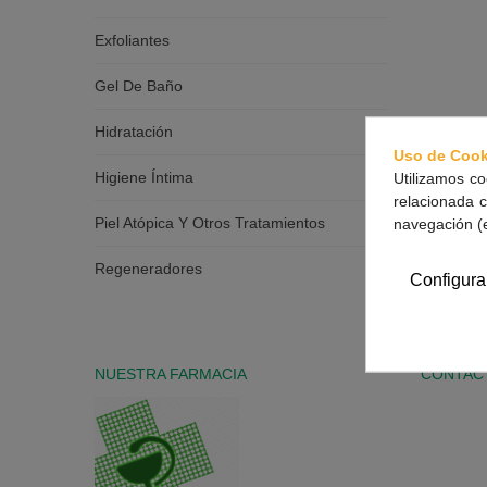
Exfoliantes
Gel De Baño
Hidratación
Uso de Cook
Higiene Íntima
Utilizamos co
relacionada c
Piel Atópica Y Otros Tratamientos
navegación (
Regeneradores
Configura
NUESTRA FARMACIA
CONTAC