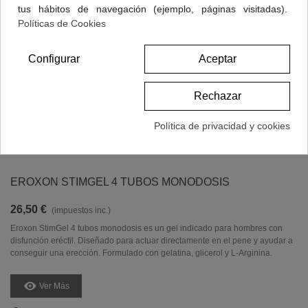
tus hábitos de navegación (ejemplo, páginas visitadas).
Políticas de Cookies
Configurar
Aceptar
Rechazar
Política de privacidad y cookies
EROXON STIMGEL 4 TUBOS MONODOSIS
26,50 €
(impuestos inc.)
Eroxon StimGel 4 tubos monodosis es un gel indicado para hombres con
disfunción eréctil. Diseñado para actuar directamente en el pene y ayudar a
conseguir una erección. Formulado con gelatina, glicerol y L-Arginina.
Ver Más