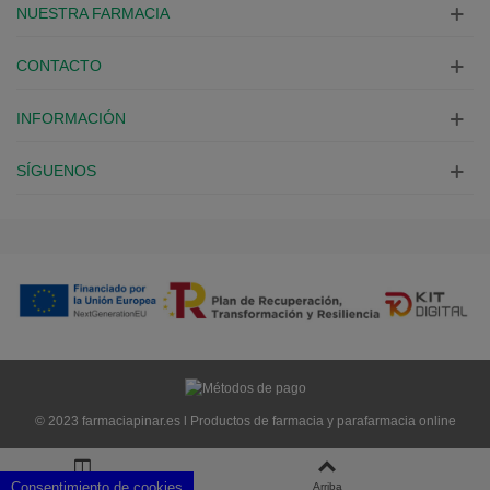
NUESTRA FARMACIA
CONTACTO
INFORMACIÓN
SÍGUENOS
© 2023 farmaciapinar.es l Productos de farmacia y parafarmacia online
Consentimiento de cookies
Columna izquierda
Arriba