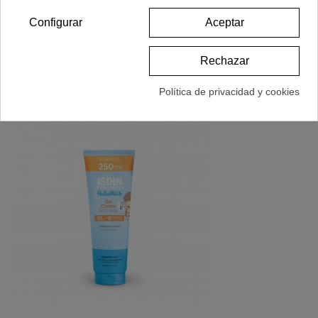
Ver Más
Configurar
Aceptar
Vista Rápida
Rechazar
Política de privacidad y cookies