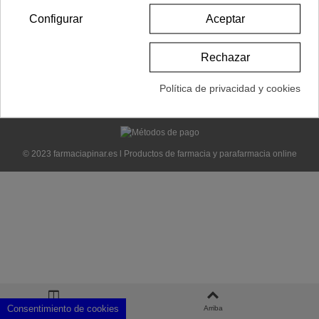
Configurar
Aceptar
Rechazar
Política de privacidad y cookies
© 2023 farmaciapinar.es l Productos de farmacia y parafarmacia online
Consentimiento de cookies
Columna izquierda
Arriba