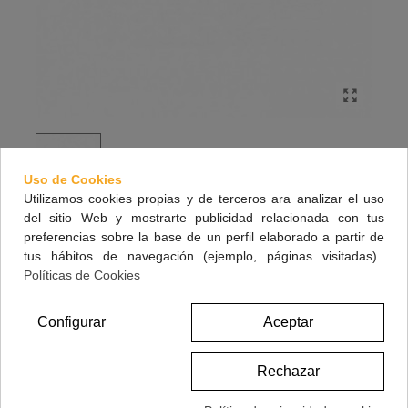
Uso de Cookies
Utilizamos cookies propias y de terceros ara analizar el uso
del sitio Web y mostrarte publicidad relacionada con tus
ARTILANE FORTE 15 VIALES
preferencias sobre la base de un perfil elaborado a partir de
tus hábitos de navegación (ejemplo, páginas visitadas).
Políticas de Cookies
35,00 €
(impuestos inc.)
Configurar
Aceptar
Referencia:
193074
Rechazar
Marca:
PHARMADIET
A Lista De Deseos