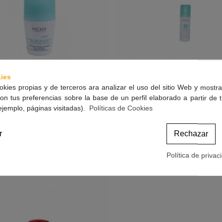
ies
okies propias y de terceros ara analizar el uso del sitio Web y mostra
on tus preferencias sobre la base de un perfil elaborado a partir de 
ejemplo, páginas visitadas).
Políticas de Cookies
 Antitranspirante Roll-On 50 Ml
Vichy Desodorante Eficacia 2
Ver Más
Ver Más
Aerosol 125 Ml.
9,95 €
10,90 €
(impuestos inc.)
(impuestos inc.)
r
Rechazar
Política de privac