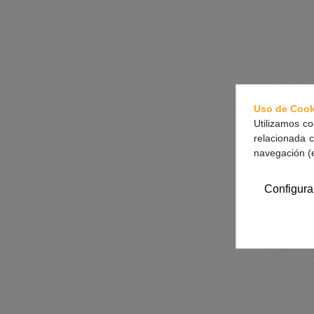
Uso de Cook
Utilizamos co
relacionada c
navegación (
Vichy
Configura