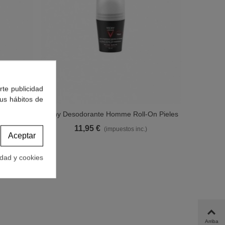
rte publicidad
tus hábitos de
4 Horas
Vichy Desodorante Homme Roll-On Pieles
Ver Más
Sensibles 72 Hrs 50ml
11,95 €
(impuestos inc.)
Aceptar
idad y cookies
Arriba