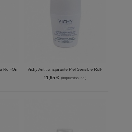
ha Roll-On
Vichy Antitranspirante Piel Sensible Roll-
Ver Más
On 50 Ml
11,95 €
(impuestos inc.)