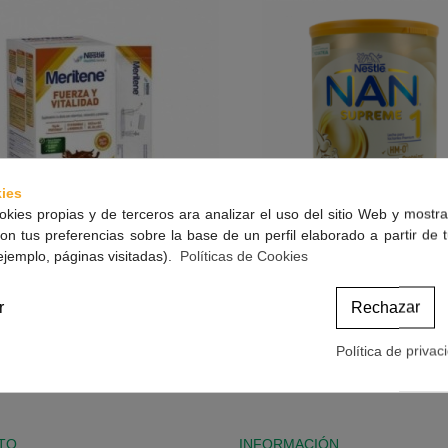
ies
okies propias y de terceros ara analizar el uso del sitio Web y mostra
on tus preferencias sobre la base de un perfil elaborado a partir de 
ejemplo, páginas visitadas).
Políticas de Cookies
ERITENE 30 G 15 SOBRES
Nestle Nan Supreme 1 800 
Ver Más
Ver Más
r
Rechazar
CHOCOLATE
34,65 €
29,20 €
(impuestos inc.)
(impuestos inc.)
Política de privac
-2 de 2 artículo(s)
TO
INFORMACIÓN