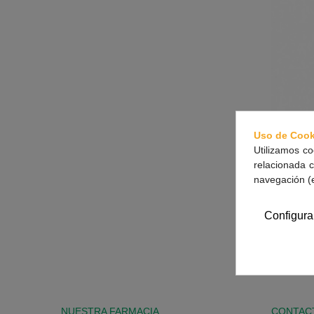
Uso de Cook
Utilizamos co
relacionada c
navegación (
M
Configura
Mostrando 1
NUESTRA FARMACIA
CONTAC