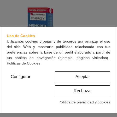
Uso de Cookies
Utilizamos cookies propias y de terceros ara analizar el uso
del sitio Web y mostrarte publicidad relacionada con tus
preferencias sobre la base de un perfil elaborado a partir de
tus hábitos de navegación (ejemplo, páginas visitadas).
Políticas de Cookies
Forte Pharma Energy Memorex 56 Comprimidos
Configurar
Aceptar
19,50 €
(impuestos inc.)
Rechazar
Ver Más
Política de privacidad y cookies
Vista Rápida