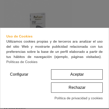
Uso de Cookies
Utilizamos cookies propias y de terceros ara analizar el uso
del sitio Web y mostrarte publicidad relacionada con tus
preferencias sobre la base de un perfil elaborado a partir de
tus hábitos de navegación (ejemplo, páginas visitadas).
Políticas de Cookies
PROFAES4 PROBIOTICO ADULTOS 25 MM
Configurar
Aceptar
(MILMILLONES) 30 CAPSULAS
17,95 €
(impuestos inc.)
Rechazar
Política de privacidad y cookies
Ver Más
Vista Rápida