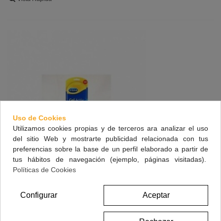
Uso de Cookies
Utilizamos cookies propias y de terceros ara analizar el uso
del sitio Web y mostrarte publicidad relacionada con tus
preferencias sobre la base de un perfil elaborado a partir de
tus hábitos de navegación (ejemplo, páginas visitadas).
Políticas de Cookies
Configurar
Aceptar
Dr. Scholl Plantilla Gelactiv Uso Diario Mujer 1 Par
20,90 €
(impuestos inc.)