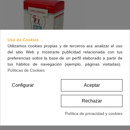
Uso de Cookies
Utilizamos cookies propias y de terceros ara analizar el uso
del sitio Web y mostrarte publicidad relacionada con tus
preferencias sobre la base de un perfil elaborado a partir de
tus hábitos de navegación (ejemplo, páginas visitadas).
Políticas de Cookies
Complidermol 5 Alfa Plus 60 Capsulas
Configurar
Aceptar
34,20 €
(impuestos inc.)
Rechazar
Ver Más
Política de privacidad y cookies
Vista Rápida