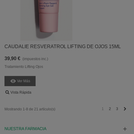
CAUDALIE RESVERATROL LIFTING DE OJOS 15ML
39,90 €
(impuestos inc.)
Tratamiento Lifting Ojos
Ver Más
Vista Rápida
Sigu
1
2
3
Mostrando 1-8 de 21 artículo(s)
NUESTRA FARMACIA