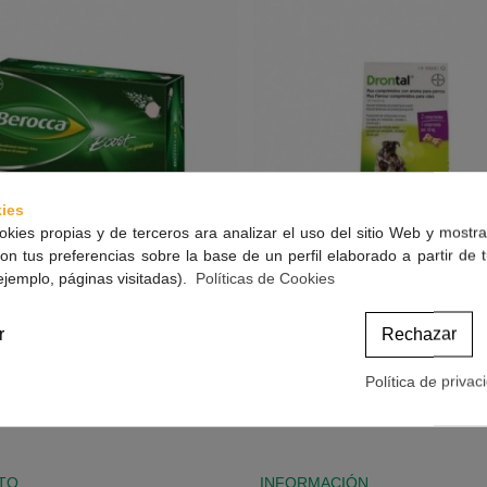
ies
okies propias y de terceros ara analizar el uso del sitio Web y mostra
on tus preferencias sobre la base de un perfil elaborado a partir de 
ejemplo, páginas visitadas).
Políticas de Cookies
rocca Boost 30 Comprimidos
Drontal Plus Aroma Perro 2 Co
Ver Más
Ver Más
r
Rechazar
Efervescentes
25,90 €
19,80 €
(impuestos inc.)
(impuestos inc.)
Política de privac
-2 de 2 artículo(s)
TO
INFORMACIÓN