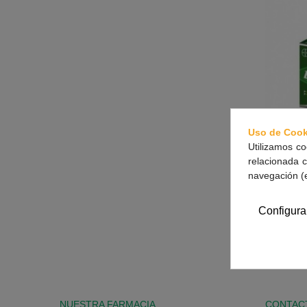
Uso de Cook
Utilizamos co
relacionada c
navegación (
Be
Configura
Mostrando 1
NUESTRA FARMACIA
CONTAC