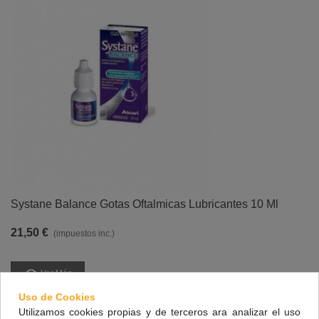
Systane Balance Gotas Oftalmicas Lubricantes 10 Ml
21,50 €
(impuestos inc.)
Ver Más
Uso de Cookies
Vista Rápida
Utilizamos cookies propias y de terceros ara analizar el uso