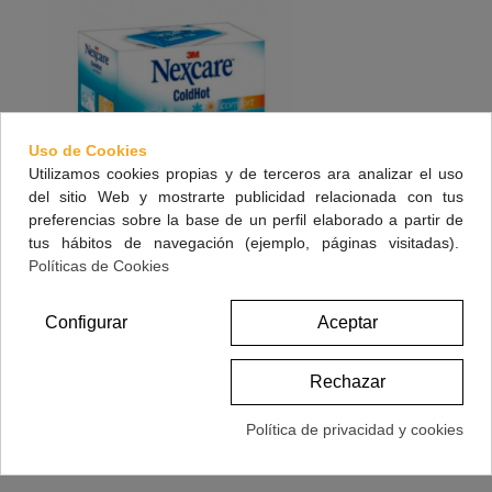
Uso de Cookies
Utilizamos cookies propias y de terceros ara analizar el uso
del sitio Web y mostrarte publicidad relacionada con tus
preferencias sobre la base de un perfil elaborado a partir de
tus hábitos de navegación (ejemplo, páginas visitadas).
Políticas de Cookies
Nexcare Frio/calor Comfort Bolsa 11 X 26 Cm
Configurar
Aceptar
17,95 €
(impuestos inc.)
Rechazar
Ver Más
Política de privacidad y cookies
Vista Rápida