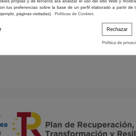
okies propias y de terceros ara analizar el uso del sitio Web y mostra
Politicas de Cookies
on tus preferencias sobre la base de un perfil elaborado a partir de 
Términos y condiciones de compra
ejemplo, páginas visitadas).
Políticas de Cookies
r
Rechazar
Política de privac