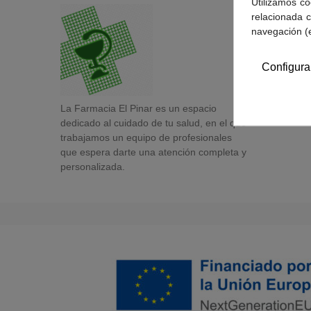
Utilizamos co
relacionada c
navegación (
Configura
La Farmacia El Pinar es un espacio
dedicado al cuidado de tu salud, en el que
trabajamos un equipo de profesionales
que espera darte una atención completa y
personalizada.