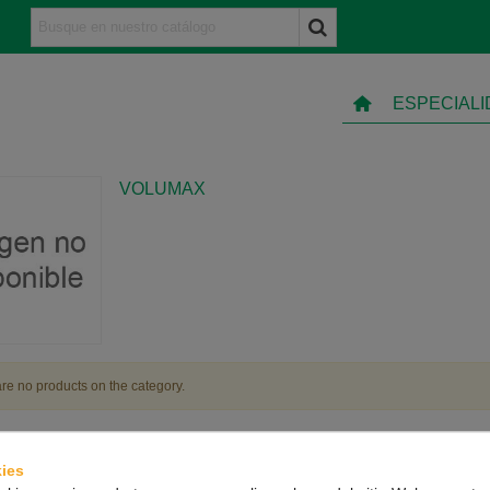
ESPECIAL
VOLUMAX
re no products on the category.
ies
TO
INFORMACIÓN