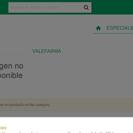
ESPECIAL
VALEFARMA
re no products on the category.
ies
TO
INFORMACIÓN