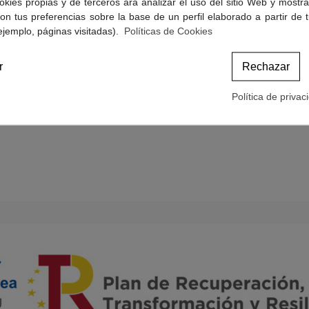
okies propias y de terceros ara analizar el uso del sitio Web y mostra
Politicas de Cookies
on tus preferencias sobre la base de un perfil elaborado a partir de 
Términos y condiciones de compra
ejemplo, páginas visitadas).
Políticas de Cookies
r
Rechazar
Política de privac