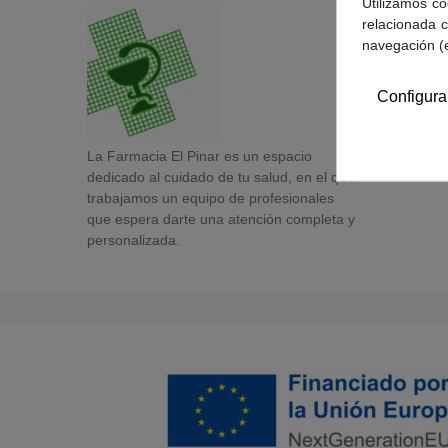
Utilizamos co
relacionada c
navegación (
Configura
La Farmacia El Pinar es un espacio
dedicado al cuidado de tu salud, en el que
trabajamos un equipo de profesionales
que espera darte una atención completa y
personalizada.