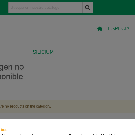
ESPECIAL
SILICIUM
re no products on the category.
ies
TO
INFORMACIÓN