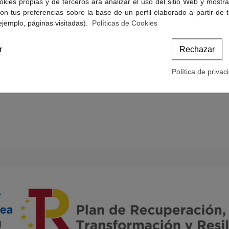
okies propias y de terceros ara analizar el uso del sitio Web y mostra
Politicas de Cookies
on tus preferencias sobre la base de un perfil elaborado a partir de 
Términos y condiciones de compra
ejemplo, páginas visitadas).
Políticas de Cookies
r
Rechazar
Política de privac