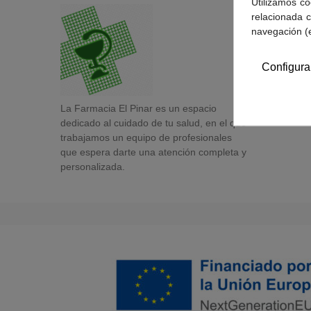
Utilizamos co
relacionada c
navegación (
Configura
La Farmacia El Pinar es un espacio
dedicado al cuidado de tu salud, en el que
trabajamos un equipo de profesionales
que espera darte una atención completa y
personalizada.