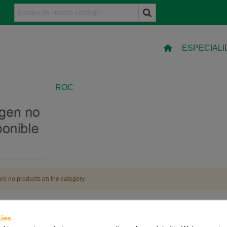
ESPECIAL
ROC
re no products on the category.
ies
TO
INFORMACIÓN