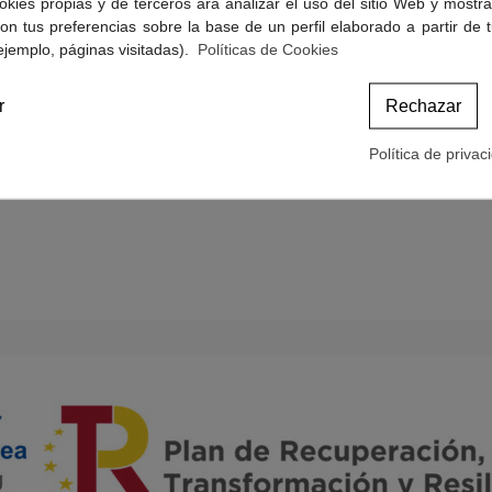
okies propias y de terceros ara analizar el uso del sitio Web y mostra
Politicas de Cookies
on tus preferencias sobre la base de un perfil elaborado a partir de 
Términos y condiciones de compra
ejemplo, páginas visitadas).
Políticas de Cookies
r
Rechazar
Política de privac