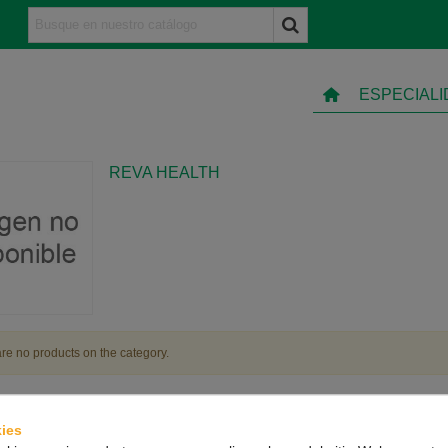
ESPECIAL
REVA HEALTH
re no products on the category.
ies
TO
INFORMACIÓN