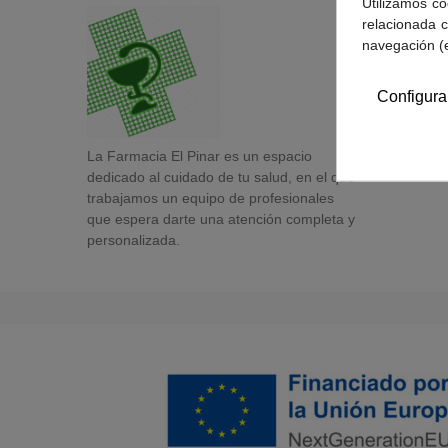
Utilizamos co
relacionada c
navegación (
Configura
La Farmacia El Pinar es un espacio
dedicado al cuidado de tu salud, en el que
trabajamos un equipo de profesionales
que espera darte una atención completa y
personalizada.