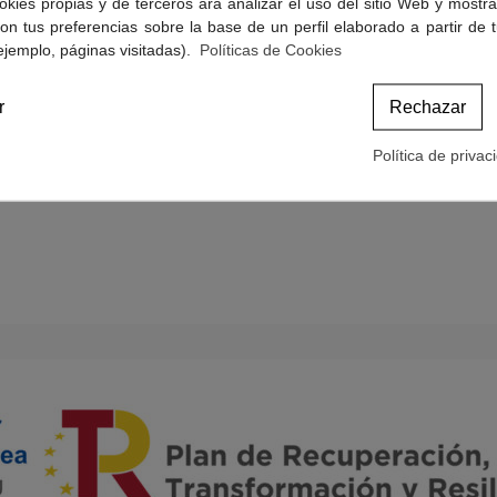
okies propias y de terceros ara analizar el uso del sitio Web y mostra
Politicas de Cookies
on tus preferencias sobre la base de un perfil elaborado a partir de 
Términos y condiciones de compra
ejemplo, páginas visitadas).
Políticas de Cookies
r
Rechazar
Política de privac