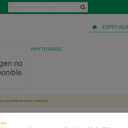
ESPECIAL
PHYTO PARIS
re no products on the category.
ies
TO
INFORMACIÓN