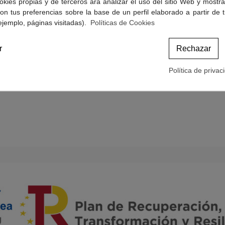
okies propias y de terceros ara analizar el uso del sitio Web y mostra
Politicas de Cookies
on tus preferencias sobre la base de un perfil elaborado a partir de 
Términos y condiciones de compra
ejemplo, páginas visitadas).
Políticas de Cookies
r
Rechazar
Política de privac