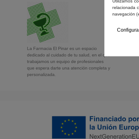
Utilizamos co
relacionada c
navegación (
Configura
La Farmacia El Pinar es un espacio
dedicado al cuidado de tu salud, en el que
trabajamos un equipo de profesionales
que espera darte una atención completa y
personalizada.