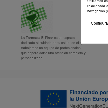
Utilizamos co
relacionada c
navegación (
Configura
La Farmacia El Pinar es un espacio
dedicado al cuidado de tu salud, en el que
trabajamos un equipo de profesionales
que espera darte una atención completa y
personalizada.