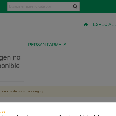
ESPECIAL
PERSAN FARMA, S.L.
re no products on the category.
ies
TO
INFORMACIÓN