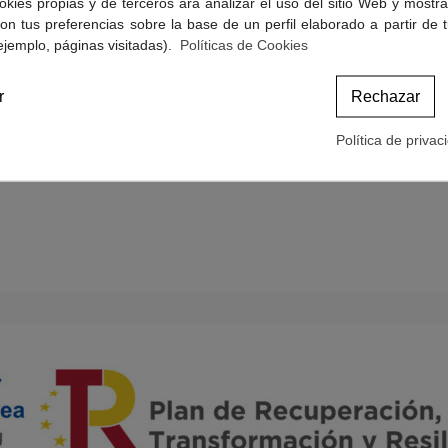
okies propias y de terceros ara analizar el uso del sitio Web y mostra
Politicas de Cookies
on tus preferencias sobre la base de un perfil elaborado a partir de 
Términos y condiciones de compra
ejemplo, páginas visitadas).
Políticas de Cookies
r
Rechazar
Política de privac