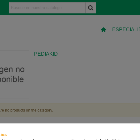
ESPECIAL
PEDIAKID
re no products on the category.
ies
TO
INFORMACIÓN