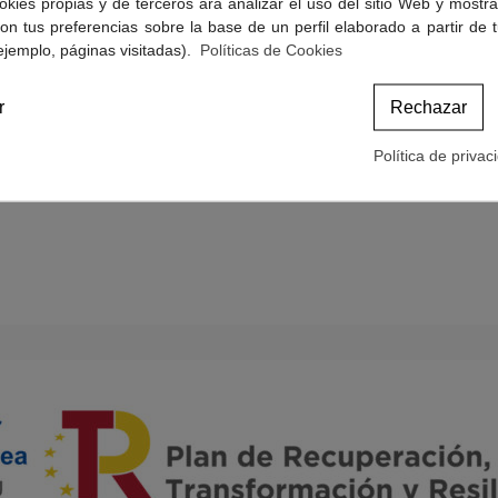
okies propias y de terceros ara analizar el uso del sitio Web y mostra
Politicas de Cookies
on tus preferencias sobre la base de un perfil elaborado a partir de 
Términos y condiciones de compra
ejemplo, páginas visitadas).
Políticas de Cookies
r
Rechazar
Política de privac