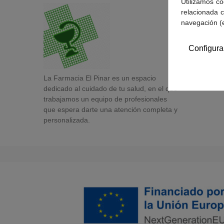
Utilizamos co
relacionada c
navegación (
Configura
La Farmacia El Pinar es un espacio
dedicado al cuidado de tu salud, en el que
trabajamos un equipo de profesionales
que espera darte una atención completa y
personalizada.