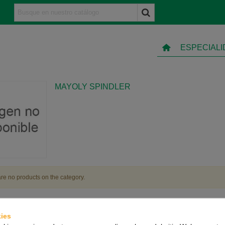
ESPECIAL
MAYOLY SPINDLER
re no products on the category.
ies
TO
INFORMACIÓN