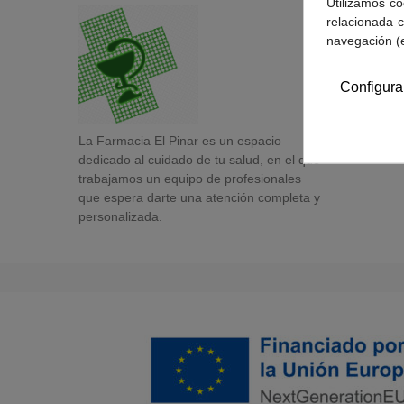
Utilizamos co
relacionada c
navegación (
Configura
La Farmacia El Pinar es un espacio
dedicado al cuidado de tu salud, en el que
trabajamos un equipo de profesionales
que espera darte una atención completa y
personalizada.