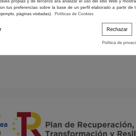
okies propias y de terceros ara analizar el uso del sitio Web y mostra
Politicas de Cookies
on tus preferencias sobre la base de un perfil elaborado a partir de 
Términos y condiciones de compra
ejemplo, páginas visitadas).
Políticas de Cookies
r
Rechazar
Política de privac