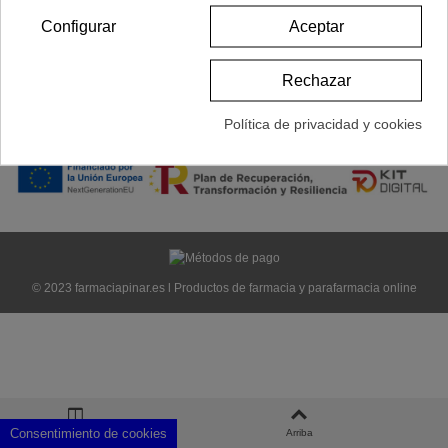
INFORMACIÓN
Configurar
Aceptar
SÍGUENOS
Rechazar
Política de privacidad y cookies
© 2023 farmaciapinar.es l Productos de farmacia y parafarmacia online
Consentimiento de cookies
Columna izquierda
Arriba