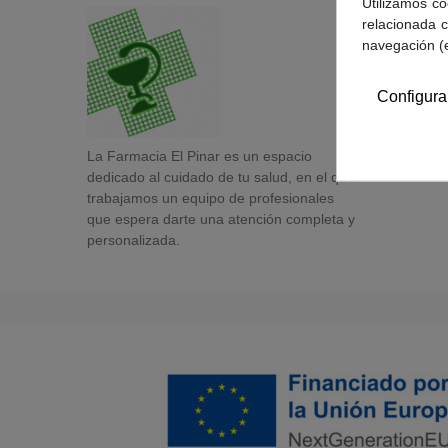
Utilizamos co
relacionada c
navegación (
Configura
La Farmacia El Pinar es un espacio
dedicado al cuidado de tu salud, en el que
trabajamos un equipo de profesionales
que espera darte una atención completa y
personalizada.