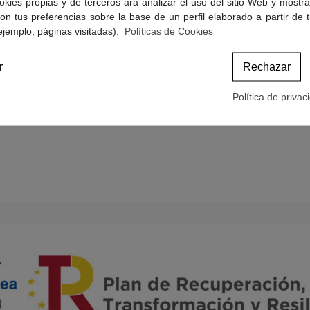
okies propias y de terceros ara analizar el uso del sitio Web y mostra
Politicas de Cookies
on tus preferencias sobre la base de un perfil elaborado a partir de 
Términos y condiciones de compra
ejemplo, páginas visitadas).
Políticas de Cookies
r
Rechazar
Política de privac