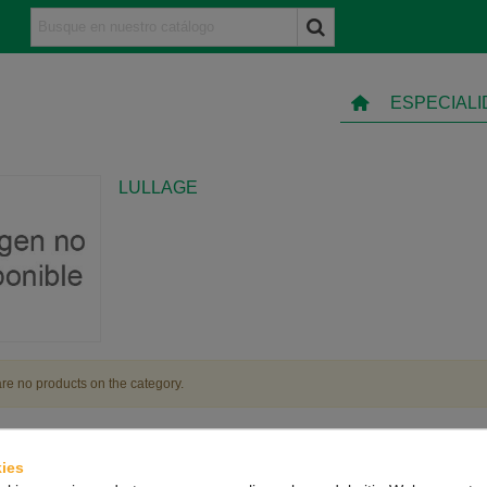
ESPECIAL
LULLAGE
re no products on the category.
ies
TO
INFORMACIÓN