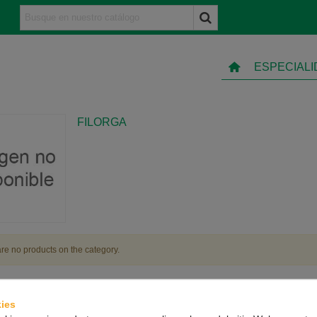
ESPECIAL
FILORGA
re no products on the category.
ies
TO
INFORMACIÓN