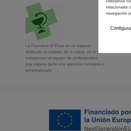
Utilizamos co
relacionada c
navegación (
Configura
La Farmacia El Pinar es un espacio
dedicado al cuidado de tu salud, en el que
trabajamos un equipo de profesionales
que espera darte una atención completa y
personalizada.