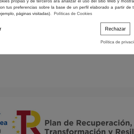
okies propias y de terceros ara analizar el uso del sitio Web y mostra
Politicas de Cookies
on tus preferencias sobre la base de un perfil elaborado a partir de 
Términos y condiciones de compra
ejemplo, páginas visitadas).
Políticas de Cookies
r
Rechazar
Política de privac