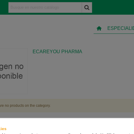
ESPECIAL
ECAREYOU PHARMA
re no products on the category.
ies
TO
INFORMACIÓN