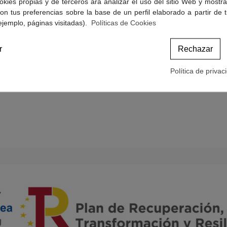
okies propias y de terceros ara analizar el uso del sitio Web y mostra
Politicas de Cookies
on tus preferencias sobre la base de un perfil elaborado a partir de 
Términos y condiciones de compra
ejemplo, páginas visitadas).
Políticas de Cookies
r
Rechazar
Política de privac