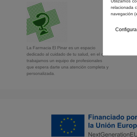
Utilizamos co
relacionada c
navegación (
Configura
La Farmacia El Pinar es un espacio
dedicado al cuidado de tu salud, en el que
trabajamos un equipo de profesionales
que espera darte una atención completa y
personalizada.