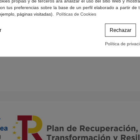
okies propias y de terceros ara analizar el uso del sitio Web y mostra
Politicas de Cookies
on tus preferencias sobre la base de un perfil elaborado a partir de 
Términos y condiciones de compra
ejemplo, páginas visitadas).
Políticas de Cookies
r
Rechazar
Política de privac