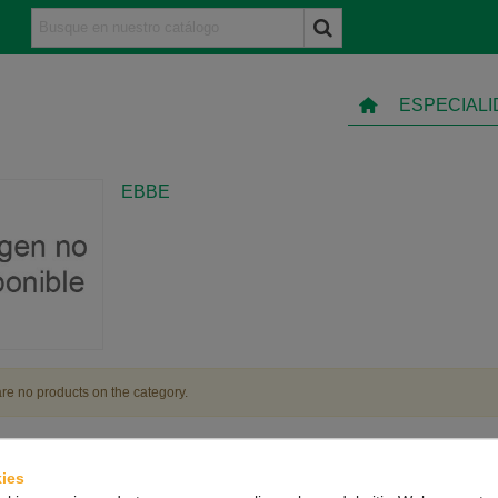
ESPECIAL
EBBE
re no products on the category.
ies
TO
INFORMACIÓN