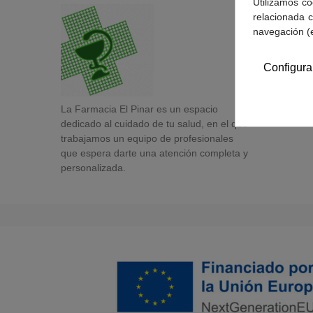
Utilizamos co
relacionada c
navegación (
Configura
La Farmacia El Pinar es un espacio
dedicado al cuidado de tu salud, en el que
trabajamos un equipo de profesionales
que espera darte una atención completa y
personalizada.