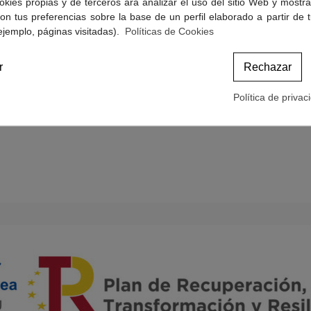
okies propias y de terceros ara analizar el uso del sitio Web y mostra
Politicas de Cookies
on tus preferencias sobre la base de un perfil elaborado a partir de 
Términos y condiciones de compra
ejemplo, páginas visitadas).
Políticas de Cookies
r
Rechazar
Política de privac