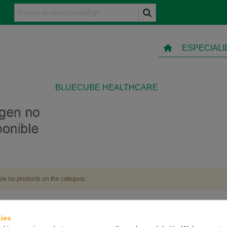
ESPECIAL
BLUECUBE HEALTHCARE
re no products on the category.
ies
TO
INFORMACIÓN