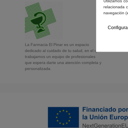
Utilizamos co
relacionada c
navegación (
Configura
La Farmacia El Pinar es un espacio
dedicado al cuidado de tu salud, en el que
trabajamos un equipo de profesionales
que espera darte una atención completa y
personalizada.