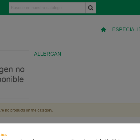
ESPECIAL
ALLERGAN
re no products on the category.
ies
TO
INFORMACIÓN