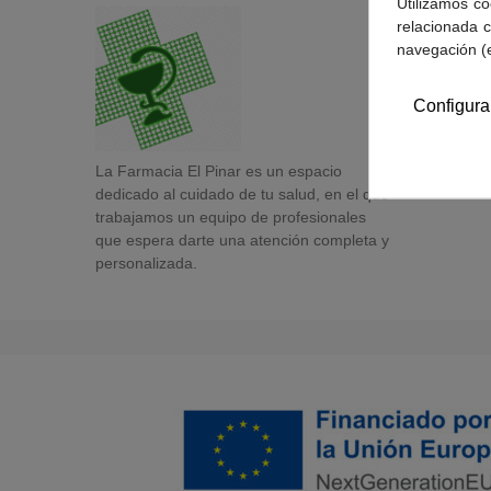
Utilizamos co
relacionada c
navegación (
Configura
La Farmacia El Pinar es un espacio
dedicado al cuidado de tu salud, en el que
trabajamos un equipo de profesionales
que espera darte una atención completa y
personalizada.