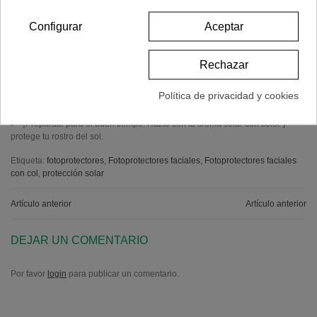
acabado mate. Con Fernblock, filtros específicos y activos reparadores y
antioxidantes. Protege frente a las 4 radiaciones (UVB, UVA, visible e
Configurar
Aceptar
infrarrojo. Neutraliza y repara el daño solar. Además, cubre las
imperfecciones dejando la piel suave, hidratada, luminosa y sin brillos.
Heliocare Color Gelcream Brown
. Solar facial con color SPF 50 que
Rechazar
atenúa las imperfecciones del rostro aportando un tono uniforme. Hidrata y
protege la piel. Con fórmula antioxidante y reparadora. Previene y repara los
Política de privacidad y cookies
efectos del daño solar contrarrestando los signos visibles del
fotoenvejecimiento.
¡Prepárate para el buen tiempo! Hazte con tu crema solar con color y
protege tu rostro del sol.
Etiqueta:
fotoprotectores
,
Fotoprotectores faciales
,
Fotoprotectores faciales
con col
,
protección solar
Artículo anterior
Artículo anterior
DEJAR UN COMENTARIO
Por favor
login
para publicar un comentario.