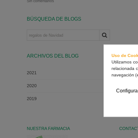
Sin comentarios
BÚSQUEDA DE BLOGS
Uso de Cook
ARCHIVOS DEL BLOG
Utilizamos co
relacionada c
2021
navegación (
2020
Configura
2019
NUESTRA FARMACIA
CONTAC