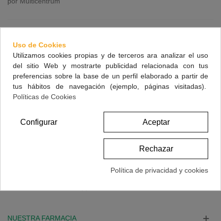
por Multicentrum
Uso de Cookies
Nutricosmética solar para proteger tu piel desde dentro
Utilizamos cookies propias y de terceros ara analizar el uso
por
Farmacia El Pinar
1293
5 años hace
del sitio Web y mostrarte publicidad relacionada con tus
Comienza a proteger tu piel del sol desde dentro gracias a
preferencias sobre la base de un perfil elaborado a partir de
la nutricosmética solar.
tus hábitos de navegación (ejemplo, páginas visitadas).
Políticas de Cookies
Configurar
Aceptar
Operación bikini 2021: claves para no fracasar
por
Farmacia El Pinar
1153
5 años hace
Rechazar
Triunfa este año con tu operación bikini con las pautas que te
vamos a dar.
Política de privacidad y cookies
Mostrando 1-4 de 4 artículo(s)
NUESTRA FARMACIA