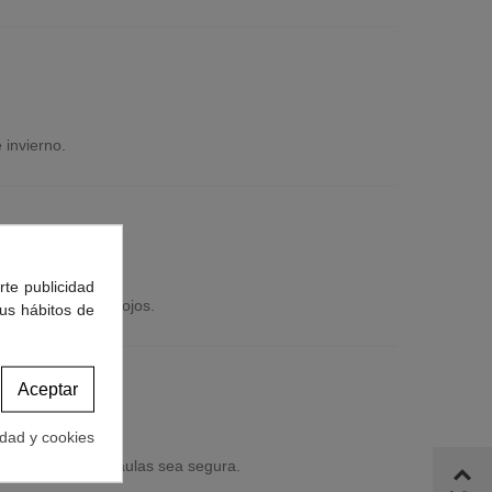
e invierno.
rte publicidad
tratamientos antipiojos.
tus hábitos de
Aceptar
idad y cookies
 la vuelta a las aulas sea segura.