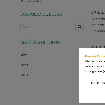
Sin comentarios
BÚSQUEDA DE BLOGS
Refuerza
por
Farmac
Encuentra
ARCHIVOS DEL BLOG
Tratamie
2021
Uso de Cook
por
Farmac
Utilizamos co
2020
Con la vu
relacionada c
navegación (
2019
Configura
Vuelta a
por
Farmac
¿Listos p