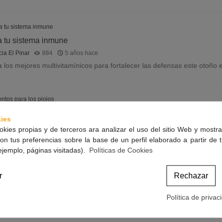
 tu sistema inmune
ia El Pinar
884
5 años hace
 los mejores multivitamínicos para fortalecer las defensas este otoño 
ntos para los piojos
ies
ia El Pinar
869
5 años hace
okies propias y de terceros ara analizar el uso del sitio Web y mostra
elta al cole toca prepararse frente a los piojos. Encuentra los mejores 
on tus preferencias sobre la base de un perfil elaborado a partir de 
ejemplo, páginas visitadas).
Políticas de Cookies
r
Rechazar
l cole frente al Covid-19
Política de privac
ia El Pinar
849
5 años hace
ara el nuevo curso escolar? Os dejamos una recomendaciones para que