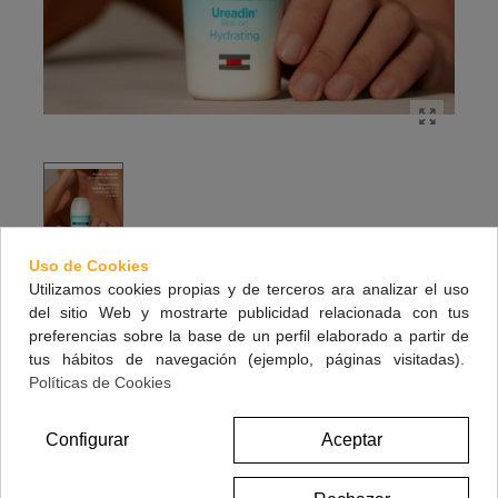
Uso de Cookies
UREADIN DESODORANTE ROLL-ON 50 ML
Utilizamos cookies propias y de terceros ara analizar el uso
del sitio Web y mostrarte publicidad relacionada con tus
Protege las axilas de los malos olores provocados por el
preferencias sobre la base de un perfil elaborado a partir de
sudor
tus hábitos de navegación (ejemplo, páginas visitadas).
Políticas de Cookies
50 ml
Configurar
Aceptar
10,50 €
(impuestos inc.)