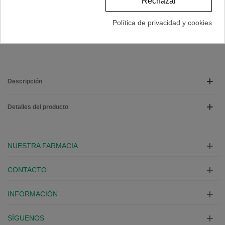
Rechazar
Referencia:
210443
Política de privacidad y cookies
Marca:
ISDIN
A Lista De Deseos
Descripción
Detalles del producto
NUESTRA FARMACIA
CONTACTO
INFORMACIÓN
SÍGUENOS