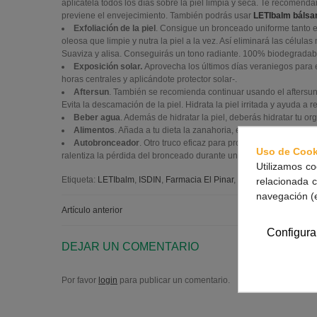
aplícatela todos los días sobre la piel limpia y seca. Te recomen
previene el envejecimiento. También podrás usar
LETIbalm bálsa
Exfoliación de la piel
. Consigue un bronceado uniforme tanto en
oleosa que limpie y nutra la piel a la vez. Así eliminará las célula
Suaviza y alisa. Conseguirás un tono radiante. 100% biodegradab
Exposición solar.
Aprovecha los últimos días veraniegos para 
horas centrales y aplicándote protector solar-.
Aftersun
. También se recomienda continuar usando el aftersun
Evita la descamación de la piel. Hidrata la piel irritada y ayuda a 
Beber agua
. Además de hidratar la piel, deberás hidratar tu o
Alimentos
. Añada a tu dieta la zanahoria, el tomate, el aguac
Autobronceador
. Otro truco eficaz para prolongar el broncead
Uso de Cook
ralentiza la pérdida del bronceado durante un tiempo.
Utilizamos co
Etiqueta:
LETIbalm
,
ISDIN
,
Farmacia El Pinar
,
Comodynes - Self Ta
relacionada c
navegación (
Artículo anterior
Configura
DEJAR UN COMENTARIO
Por favor
login
para publicar un comentario.