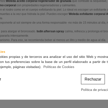
damos
Weleda aceite corporal regenerador de granada
que combate la sequedad, 
mo corporal
con propiedades regeneradoras y calmantes.
 el rostro como en el cuerpo exfoliando tu piel. Lo ideal es escoger un exfoliante
s muertas a la vez que hidrata la piel. Puedes escoger
Weleda exfoliante corporal 
le.
exponerte al sol siempre de una forma responsable -no más de 15 minutos al día, n
 para alargar el bronceado.
Isdin aftersun spray
calma, refresca y prolonga el br
repararla intensamente.
rganismo. Para eso, se recomienda beber al menos un litro y medio de agua al día.
ate, las almendras y el pescado como el salmón.
o es el uso del autobronceador. De esta forma, la piel sigue cogiendo color o, al m
ies
okies propias y de terceros ara analizar el uso del sitio Web y mostra
nning Natural
,
bronceado
,
alargar bronceado
on tus preferencias sobre la base de un perfil elaborado a partir de 
ejemplo, páginas visitadas).
Políticas de Cookies
Artí
r
Rechazar
Política de privac