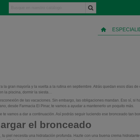
ESPECIAL
ara la gran mayoría y la vuelta a la rutina en septiembre. Atrás quedan esos días d
n la piscina, dormir la siesta…
desconexión de las vacaciones. Sin embargo, las obligaciones mandan. Eso sí, si h
rano, desde Farmacia El Pinar, te vamos a ayudar a mantenerlo un poquito más.
e te vamos a dar a continuación. Así podrás seguir luciendo ese bronceado tan bon
argar el bronceado
, tu piel necesita una hidratación profunda. Hazte con una buena crema hidratante