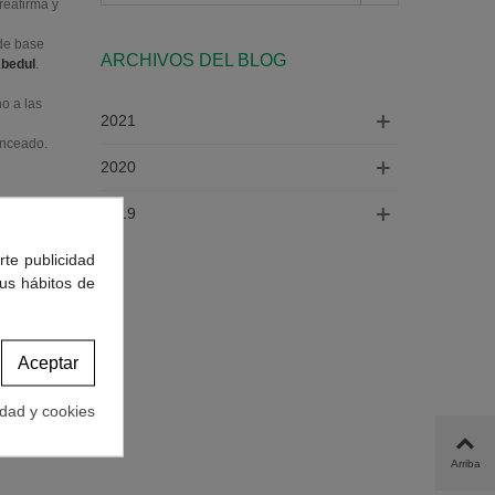
reafirma y
 de base
ARCHIVOS DEL BLOG
Abedul
.
o a las
2021
onceado.
2020
2019
enos,
rte publicidad
tus hábitos de
culo anterior
Aceptar
idad y cookies
Arriba