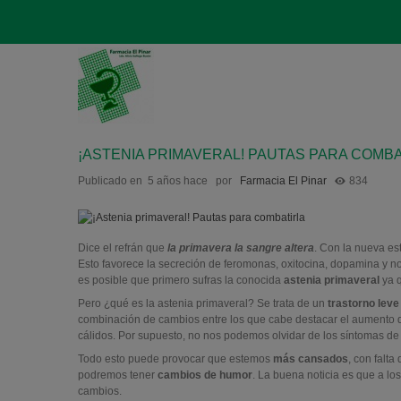
¡ASTENIA PRIMAVERAL! PAUTAS PARA COMB
Publicado en
5 años hace
por
Farmacia El Pinar
834
Dice el refrán que
la primavera la sangre altera
. Con la nueva es
Esto favorece la secreción de feromonas, oxitocina, dopamina y no
es posible que primero sufras la conocida
astenia primaveral
ya q
Pero ¿qué es la astenia primaveral? Se trata de un
trastorno leve
combinación de cambios entre los que cabe destacar el aumento de 
cálidos. Por supuesto, no nos podemos olvidar de los síntomas de 
Todo esto puede provocar que estemos
más cansados
, con falt
podremos tener
cambios de humor
. La buena noticia es que a l
cambios.