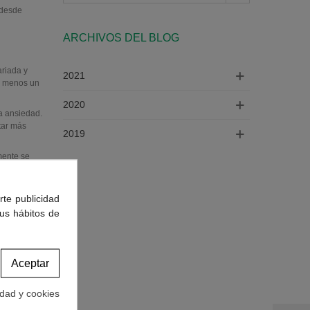
 desde
ARCHIVOS DEL BLOG
ariada y
2021
l menos un
2020
la ansiedad.
tar más
2019
mente se
ue puedas
rte publicidad
era. Podrás
os de
tus hábitos de
Aceptar
culo anterior
idad y cookies