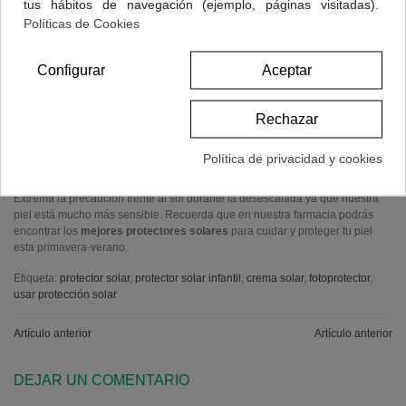
tus hábitos de navegación (ejemplo, páginas visitadas).
Si tienes pequeños, no te olvides de aplicarles el protector solar. Al tener una
Políticas de Cookies
piel mucho más fina que la de los adultos, deberás escoger fotoprotectores
infantiles ya que están diseñados para la protección y el cuidado de su
delicada piel.
Configurar
Aceptar
Debemos evitar el sol de medio día, entre las 12 y las 17 horas, ya que es
cuando más fuerza tiene y, por tanto, cuando más peligroso es. Asimismo, te
Rechazar
recomendamos salir con gafas de sol y con gorra o sombrero para
protegerte.
Política de privacidad y cookies
Por supuesto, si vas a tomar el sol o vas a estar en tu jardín, terraza o patio,
recuerda aplicarte también el fotoprotector.
Extrema la precaución frente al sol durante la desescalada ya que nuestra
piel está mucho más sensible. Recuerda que en nuestra farmacia podrás
encontrar los
mejores protectores solares
para cuidar y proteger tu piel
esta primavera-verano.
Etiqueta:
protector solar
,
protector solar infantil
,
crema solar
,
fotoprotector
,
usar protección solar
Artículo anterior
Artículo anterior
DEJAR UN COMENTARIO