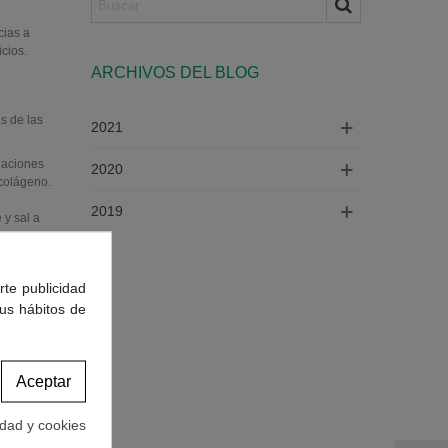
cias a
icios.
ARCHIVOS DEL BLOG
s de las
2021
uaciones
2020
colágeno.
2019
 y sal a
tores que
rte publicidad
carga de
tus hábitos de
 o sentarte
Aceptar
culo anterior
idad y cookies