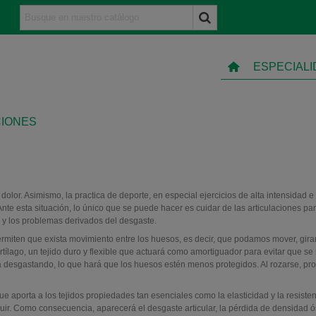
ESPECIAL
CIONES
olor. Asimismo, la practica de deporte, en especial ejercicios de alta intensidad e
te esta situación, lo único que se puede hacer es cuidar de las articulaciones pa
 y los problemas derivados del desgaste.
rmiten que exista movimiento entre los huesos, es decir, que podamos mover, girar
rtílago, un tejido duro y flexible que actuará como amortiguador para evitar que se
va desgastando, lo que hará que los huesos estén menos protegidos. Al rozarse, pr
ue aporta a los tejidos propiedades tan esenciales como la elasticidad y la resisten
r. Como consecuencia, aparecerá el desgaste articular, la pérdida de densidad ó