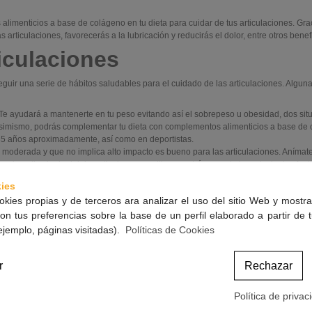
menticios a base de colágeno en tu dieta para cuidar de tus articulaciones. Gra
articulaciones, favorecerás a la lubricación y reducirás el dolor, entre otros benef
ticulaciones
seguir una serie de hábitos saludables para el cuidado de las articulaciones. Alguna
 Te ayudará a mantenerte en tu peso evitando así el sobrepeso u obesidad, dos sit
Asimismo, podrás complementar tu dieta con complementos alimenticios a base de 
 35 años aproximadamente, así como en deportistas.
ca moderada y que no implica alto impacto es bueno para las articulaciones. Anímate
uda a disminuir el dolor articular ya que librera estrés, uno de los principales fac
uerda respetar los descansos. Así ayudarás a que tus articulaciones se recuperen.
ies
a mantener en buen estado tus articulaciones.
okies propias y de terceros ara analizar el uso del sitio Web y mostra
iciales para nuestras articulaciones como, por ejemplo, no distribuir el peso o la 
on tus preferencias sobre la base de un perfil elaborado a partir de 
es distribuir el peso, flexionar las rodillas a la hora de agacharte y de coger peso
tener tus articulaciones sanas por más tiempo.
ejemplo, páginas visitadas).
Políticas de Cookies
 articul
,
complementos alimenticios para l
r
Rechazar
Artí
Política de privac