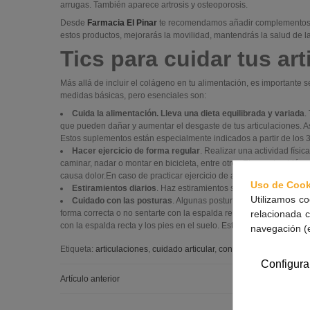
arrugas. También aparece artrosis y osteoporosis.
Desde
Farmacia El Pinar
te recomendamos añadir complementos ali
estos productos, mejorarás la movilidad, mantendrás la salud de las 
Tics para cuidar tus ar
Más allá de incluir el colágeno en tu alimentación, es importante 
medidas básicas, pero esenciales son:
Cuida la alimentación. Lleva una dieta equilibrada y variada
.
que pueden dañar y aumentar el desgaste de tus articulaciones. 
Estos suplementos están especialmente indicados a partir de los
Hacer ejercicio de forma regular
. Realizar una actividad físi
caminar, nadar o montar en bicicleta, entre otros.El yoga también ay
causa dolor.En caso de practicar ejercicio de alta intensidad, rec
Uso de Cook
Estiramientos diarios
. Haz estiramientos suaves cada día par
Utilizamos co
Cuidado con las posturas
. Algunas posturas pueden ser perjud
relacionada c
forma correcta o no sentarte con la espalda recta. Lo recomendable 
con la espalda recta y los pies en el suelo. Esto te ayudará a man
navegación (
Etiqueta:
articulaciones
,
cuidado articular
,
consejos para cuidar las
Configura
Artículo anterior