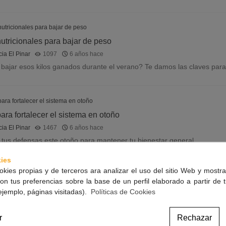
utricionales para bajar de peso
ia El Pinar
1097
6 años hace
bajar esos kilos ganados durante el verano? Te damos las claves par
ara fortalecer el sistema en otoño
ia El Pinar
1467
6 años hace
 tus defensas este otoño para mantener tu bienestar general.
ies
okies propias y de terceros ara analizar el uso del sitio Web y mostra
on tus preferencias sobre la base de un perfil elaborado a partir de 
 para combatir la caída capilar
ejemplo, páginas visitadas).
Políticas de Cookies
ia El Pinar
1525
6 años hace
a caída capilar este otoño. Análisis capilar gratuito. Te ayudaremos a el
r
Rechazar