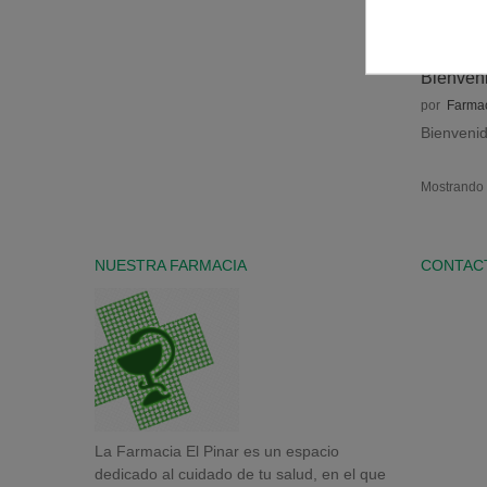
Bienven
por
Farmac
Bienvenid
Mostrando 1
NUESTRA FARMACIA
CONTAC
La Farmacia El Pinar es un espacio
dedicado al cuidado de tu salud, en el que