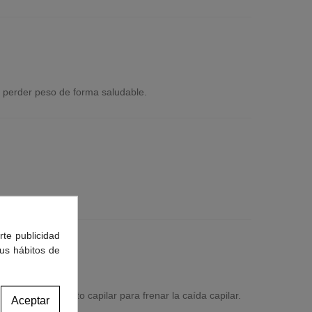
a perder peso de forma saludable.
rte publicidad
tus hábitos de
egir tu tratamiento capilar para frenar la caída capilar.
Aceptar