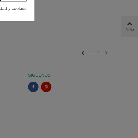
idad y cookies
Arriba
Anterior
Siguiente
1
2
SÍGUENOS