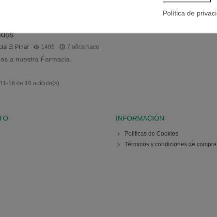
Política de privac
idos
ia El Pinar
1405
7 años hace
os a nuestra Farmacia.
1-16 de 16 artículo(s)
TO
INFORMACIÓN
Politicas de Cookies
Términos y condiciones de compra