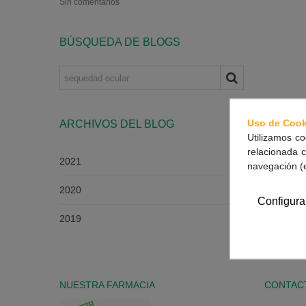
Sin comentarios
BÚSQUEDA DE BLOGS
Uso de Cook
ARCHIVOS DEL BLOG
Utilizamos co
relacionada c
2021
navegación (
2020
Configura
2019
NUESTRA FARMACIA
CONTAC