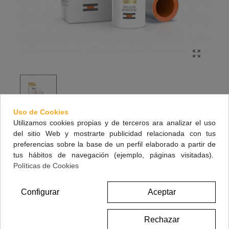
Uso de Cookies
Utilizamos cookies propias y de terceros ara analizar el uso
FOTOULTRA ISDIN AGE REPAIR WATER
del sitio Web y mostrarte publicidad relacionada con tus
LIGHT TEXTURE 50 ML
preferencias sobre la base de un perfil elaborado a partir de
tus hábitos de navegación (ejemplo, páginas visitadas).
Fluido facial con triple acción anti-fotoenvejecimiento de uso diario.
Políticas de Cookies
29,95 €
Configurar
Aceptar
(impuestos inc.)
Rechazar
Referencia:
183974