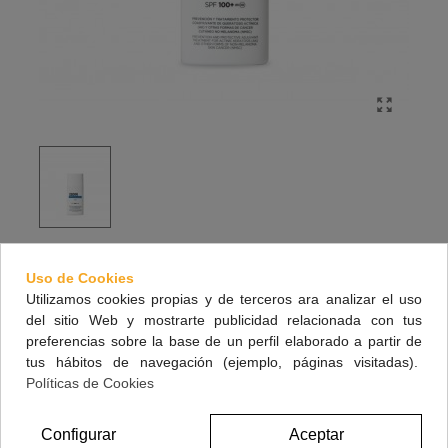
ERYFOTONA AK-NMSC FLUIDO 50 ML
Uso de Cookies
Protector solar que previene y favorece la reparación del daño actínico
Utilizamos cookies propias y de terceros ara analizar el uso
del sitio Web y mostrarte publicidad relacionada con tus
Prevención y tratamiento protector adyuvante de la queratosis actínica (AK) y
preferencias sobre la base de un perfil elaborado a partir de
otras formas de cáncer cutáneo no melanoma (NMSC). Crea sobre la piel
tus hábitos de navegación (ejemplo, páginas visitadas).
una película de ADN Repairsomes® que previene frente a nuevas lesiones,
reduciendo y mejorando el campo de cancerización cutáneo subclínico (el
Políticas de Cookies
campo de cancerización corresponde al área de piel con lesiones
subclínicas no visibles todavía, que puede estar rodeando a cada queratosis
Configurar
Aceptar
actínica).