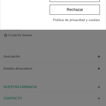
31,95 €
Rechazar
(impuestos inc.)
Política de privacidad y cookies
Referencia:
165853
Marca:
ISDIN
A Lista De Deseos
Descripción
Detalles del producto
NUESTRA FARMACIA
CONTACTO