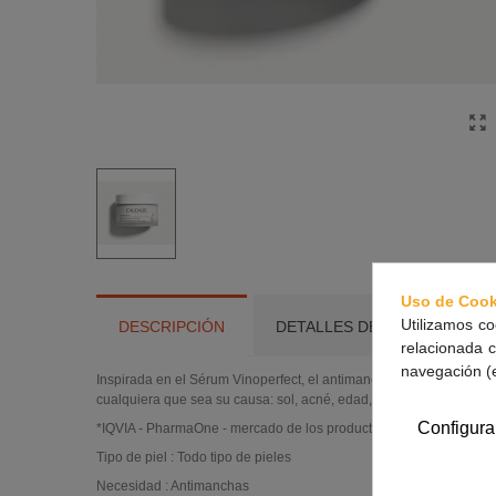
Uso de Cook
Utilizamos co
DESCRIPCIÓN
DETALLES DEL PRODUCTO
relacionada c
navegación (
Inspirada en el Sérum Vinoperfect, el antimanchas N°1 en Franci
cualquiera que sea su causa: sol, acné, edad, embarazo.
Configura
*IQVIA - PharmaOne - mercado de los productos despigmentantes (
Tipo de piel : Todo tipo de pieles
Necesidad : Antimanchas