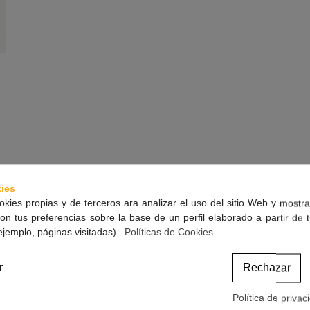
ies
okies propias y de terceros ara analizar el uso del sitio Web y mostra
on tus preferencias sobre la base de un perfil elaborado a partir de 
ejemplo, páginas visitadas).
Políticas de Cookies
a*, la Crema Resplandor Antimanchas Vinoperfect está pensada para todas las mu
r
Rechazar
clase 82B4) en farmacias y parafarmacias en España - TAM octubre 2020 - en val
Política de privac