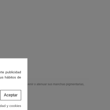
rte publicidad
tus hábitos de
jeres que desean prevenir o atenuar sus manchas pigmentarias,
Aceptar
or.
idad y cookies